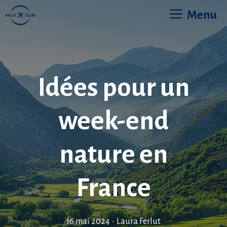
Aller
Menu
au
contenu
Idées pour un
week-end
nature en
France
16 mai 2024
•
Laura Ferlut