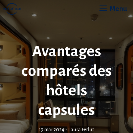
Aller
Menu
au
contenu
Avantages
comparés des
hôtels
capsules
19 mai 2024
•
Laura Ferlut