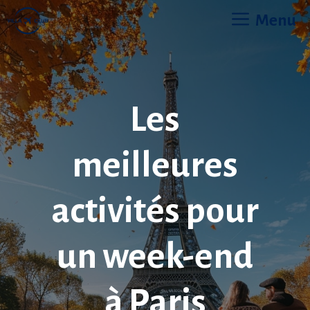
Aller
Menu
au
contenu
Les
meilleures
activités pour
un week-end
à Paris