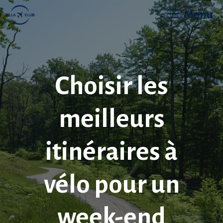
Aller
Menu
au
contenu
Choisir les
meilleurs
itinéraires à
vélo pour un
week-end