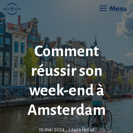
Aller
Menu
au
contenu
Comment
réussir son
week-end à
Amsterdam
10 mai 2024
•
Laura Ferlut