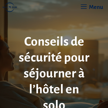
Aller
Menu
au
contenu
Conseils de
sécurité pour
séjourner à
l’hôtel en
solo