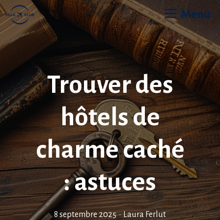
Aller
Menu
au
contenu
Trouver des
hôtels de
charme caché
: astuces
8 septembre 2025
•
Laura Ferlut