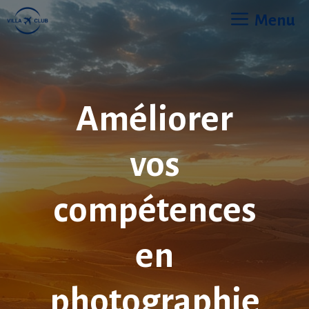
Aller
Menu
au
contenu
Améliorer
vos
compétences
en
photographie