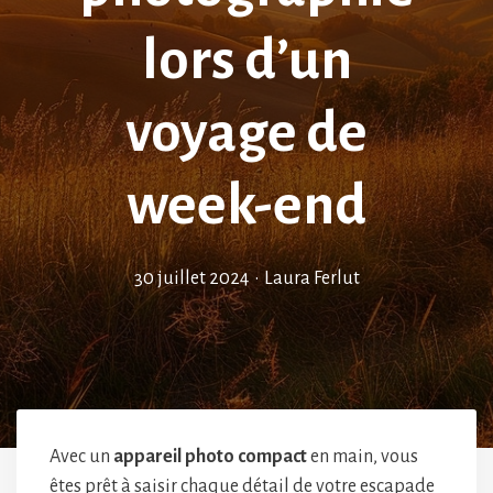
lors d’un
voyage de
week-end
30 juillet 2024
•
Laura Ferlut
Avec un
appareil photo compact
en main, vous
êtes prêt à saisir chaque détail de votre escapade